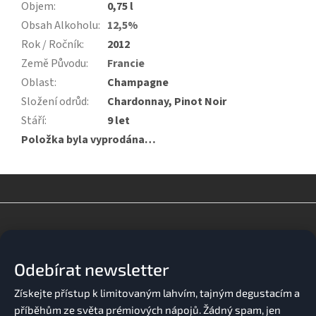
Objem
:
0,75 l
Obsah Alkoholu
:
12,5%
Rok / Ročník
:
2012
Země Původu
:
Francie
Oblast
:
Champagne
Složení odrůd
:
Chardonnay, Pinot Noir
Stáří
:
9 let
Položka byla vyprodána…
Z
á
p
a
Odebírat newsletter
t
í