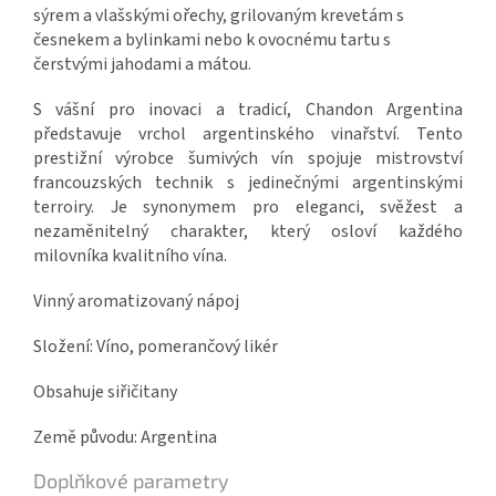
sýrem a vlašskými ořechy, grilovaným krevetám s
česnekem a bylinkami nebo k ovocnému tartu s
čerstvými jahodami a mátou.
S vášní pro inovaci a tradicí, Chandon Argentina
představuje vrchol argentinského vinařství. Tento
prestižní výrobce šumivých vín spojuje mistrovství
francouzských technik s jedinečnými argentinskými
terroiry. Je synonymem pro eleganci, svěžest a
nezaměnitelný charakter, který osloví každého
milovníka kvalitního vína.
Vinný aromatizovaný nápoj
Složení: Víno, pomerančový likér
Obsahuje siřičitany
Země původu: Argentina
Doplňkové parametry