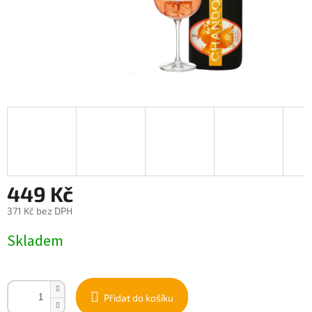
449 Kč
371 Kč bez DPH
Měrná
Skladem
cena:
Přidat do košíku