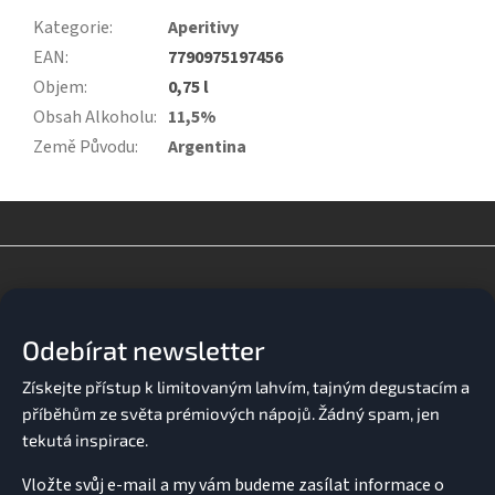
Kategorie
:
Aperitivy
EAN
:
7790975197456
Objem
:
0,75 l
Obsah Alkoholu
:
11,5%
Země Původu
:
Argentina
Z
á
p
a
Odebírat newsletter
t
í
Vložte svůj e-mail a my vám budeme zasílat informace o