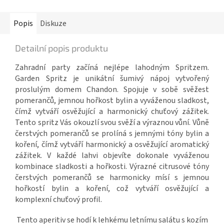
Popis
Diskuze
Detailní popis produktu
Zahradní party začíná nejlépe lahodným Spritzem.
Garden Spritz je unikátní šumivý nápoj vytvořený
proslulým domem Chandon. Spojuje v sobě svěžest
pomerančů, jemnou hořkost bylin a vyváženou sladkost,
čímž vytváří osvěžující a harmonický chuťový zážitek.
Tento spritz Vás okouzlí svou svěží a výraznou vůní. Vůně
čerstvých pomerančů se prolíná s jemnými tóny bylin a
koření, čímž vytváří harmonický a osvěžující aromatický
zážitek. V každé lahvi objevíte dokonale vyváženou
kombinace sladkosti a hořkosti. Výrazné citrusové tóny
čerstvých pomerančů se harmonicky mísí s jemnou
hořkostí bylin a koření, což vytváří osvěžující a
komplexní chuťový profil.
Tento aperitiv se hodí k lehkému letnímu salátu s kozím