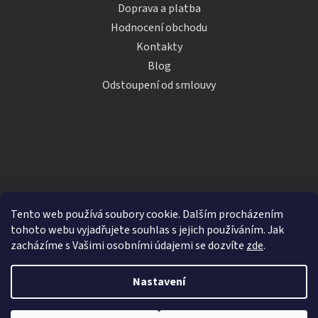
Doprava a platba
Hodnocení obchodu
Kontakty
Blog
Odstoupení od smlouvy
Tento web používá soubory cookie. Dalším procházením
tohoto webu vyjadřujete souhlas s jejich používáním. Jak
zacházíme s Vašimi osobními údajemi se dozvíte
zde
.
Vytvořil Shoptet
Nastavení
Copyright 2026
iDRINKS.cz
. Všechna práva vyhrazena.
Upravit nastavení cookies