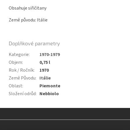
Obsahuje siřičitany
Země původu: Itálie
Doplňkové parametry
Kategorie
:
1970-1979
Objem
:
0,75 l
Rok / Ročník
:
1970
Země Původu
:
Itálie
Oblast
:
Piemonte
Složení odrůd
:
Nebbiolo
Z
á