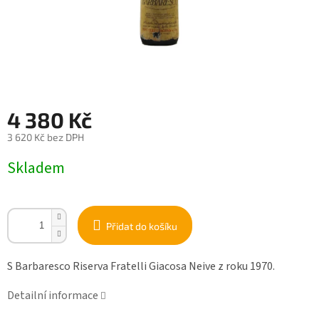
4 380 Kč
3 620 Kč bez DPH
Měrná
Skladem
cena:
Přidat do košíku
S Barbaresco Riserva Fratelli Giacosa Neive z roku 1970.
Detailní informace