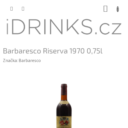
Přejít
NÁKUP
na
KOŠÍK
obsah
Barbaresco Riserva 1970 0,75l
Značka:
Barbaresco