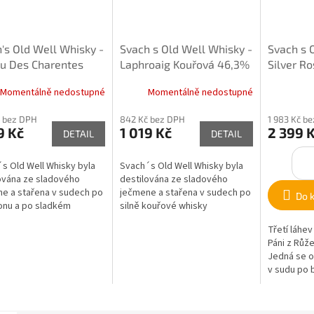
's Old Well Whisky -
Svach s Old Well Whisky -
Svach s 
u Des Charentes
Laphroaig Kouřová 46,3%
Silver R
 0,5l
0,5l
Momentálně nedostupné
Momentálně nedostupné
 bez DPH
842 Kč bez DPH
1 983 Kč b
9 Kč
1 019 Kč
2 399 
DETAIL
DETAIL
s Old Well Whisky byla
Svach´s Old Well Whisky byla
ována ze sladového
destilována ze sladového
e a stařena v sudech po
ječmene a stařena v sudech po
Do 
onu a po sladkém
silně kouřové whisky
ém víně Pineau Des
Laphroaig z ostrova Islay.
Třetí láhev
tes stáčená do...
Kouřová whisky...
Páni z Růže
Jedná se o 
v sudu po 
v sudu po ry