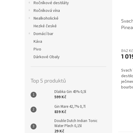
Ročníkové destiláty
Ročníková vína
Nealkoholické
Svach
Hezké české
Pinea
51,9%
Domácí bar
Káva
Pivo
842 Kč
1 01
Dárkové Obaly
Svach´
destil
Top 5 produktů
ječmen
bourb
Dlabka Gin 45% 0,5l
červen
599 Kč
Charen
Gin Mare 42,7% 0,7l
839 Kč
Double Dutch Indian Tonic
Water Plech 0,15l
29 Kč