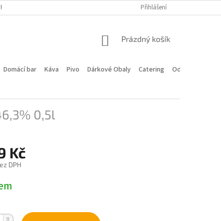
PROGRAM
DOPRAVA A PLATBA
HODNOCENÍ OBCHODU
Přihlášení
KONTA
NÁKUPNÍ
Prázdný košík
KOŠÍK
Domácí bar
Káva
Pivo
Dárkové Obaly
Catering
Odstoupení od 
46,3% 0,5l
9 Kč
bez DPH
dem