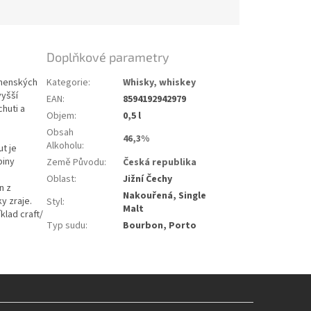
Doplňkové parametry
anenských
Kategorie
:
Whisky, whiskey
vyšší
EAN
:
8594192942979
huti a
Objem
:
0,5 l
Obsah
46,3%
Alkoholu
:
ut je
piny
Země Původu
:
Česká republika
Oblast
:
Jižní Čechy
n z
Nakouřená, Single
y zraje.
Styl
:
Malt
klad craft/
Typ sudu
:
Bourbon, Porto