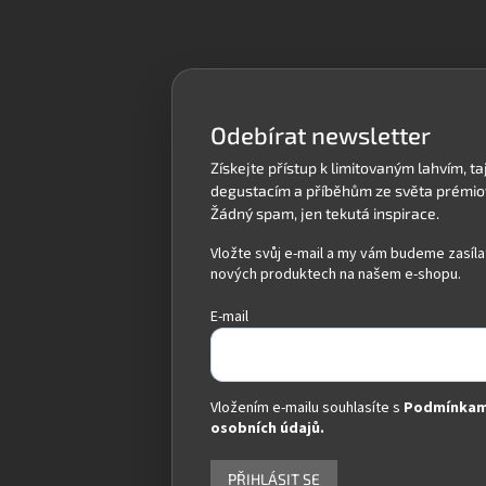
á
p
a
t
í
Odebírat newsletter
Vložte svůj e-mail a my vám budeme zasíla
nových produktech na našem e-shopu.
E-mail
Vložením e-mailu souhlasíte s
Podmínkam
osobních údajů.
PŘIHLÁSIT SE