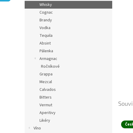
n
Whisky
e
Cognac
l
Brandy
Vodka
Tequila
Absint
Pálenka
Armagnac
Ročníkové
Grappa
Mezcal
Calvados
Bitters
Souvi
Vermut
Aperitivy
Likéry
Čes
Víno