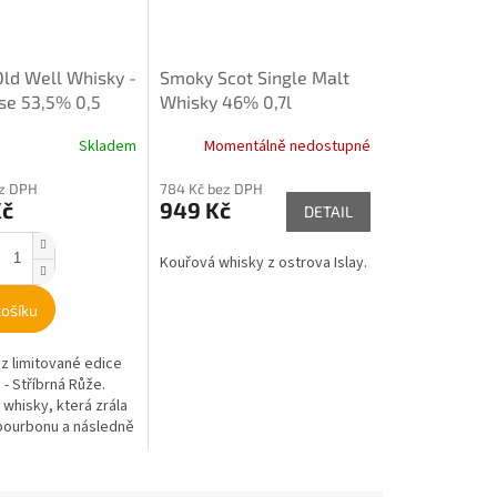
Old Well Whisky -
Smoky Scot Single Malt
ose 53,5% 0,5
Whisky 46% 0,7l
Skladem
Momentálně nedostupné
ez DPH
784 Kč bez DPH
Kč
949 Kč
DETAIL
Kouřová whisky z ostrova Islay.
košíku
 z limitované edice
 - Stříbrná Růže.
whisky, která zrála
bourbonu a následně
zlinku z vinařství...