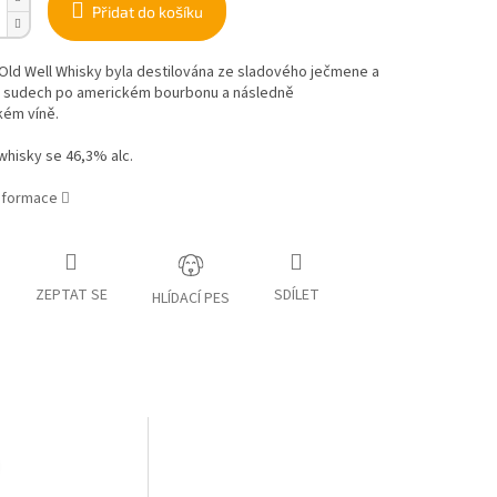
Přidat do košíku
Old Well Whisky byla destilována
ze sladového ječmene a
v sudech
po americkém bourbonu a následně
kém víně.
whisky se 46,3% alc.
informace
ZEPTAT SE
SDÍLET
HLÍDACÍ PES