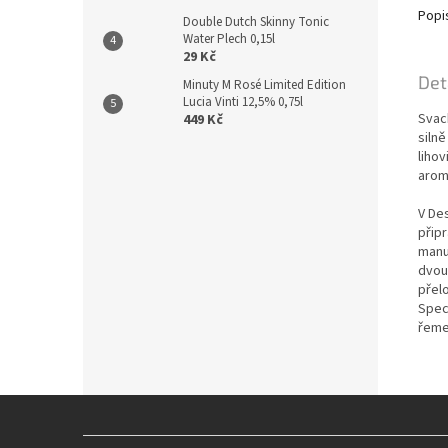
Popi
Double Dutch Skinny Tonic
Water Plech 0,15l
29 Kč
Det
Minuty M Rosé Limited Edition
Lucia Vinti 12,5% 0,75l
Svac
449 Kč
siln
liho
arom
V Des
přip
manu
dvou
přelo
Spec
řeme
Z