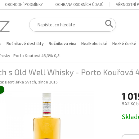
OBCHODNÍ PODMÍNKY
OCHRANA OSOBNÍCH ÚDAJŮ
VĚRNOSTNÍ 
o
Ročníkové destiláty
Ročníková vína
Nealkoholické
Hezké české
hisky - Porto Kouřová 46,3% 0,5l
h s Old Well Whisky - Porto Kouřová 
ka:
Destilérka Svach, since 2015
é
1 01
842 Kč 
Měrná
Skla
cena: