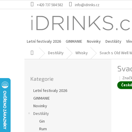
Přejít
+420 737 584 582
info@idrinks.cz
na
obsah
Letní festivaly 2026
GINMANIE
Novinky
Destiláty
Vín
Domů
Destiláty
Whisky
Svach s Old Well W
P
Svac
o
Přeskočit
s
Znač
Kategorie
kategorie
t
Česk
r
Letní festivaly 2026
a
GINMANIE
n
Novinky
n
í
Destiláty
p
Gin
a
Rum