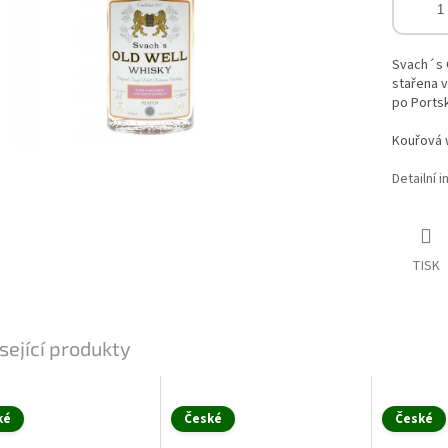
Svach´s 
stařena 
po Ports
Kouřová 
Detailní 
TISK
sející produkty
ké
České
České