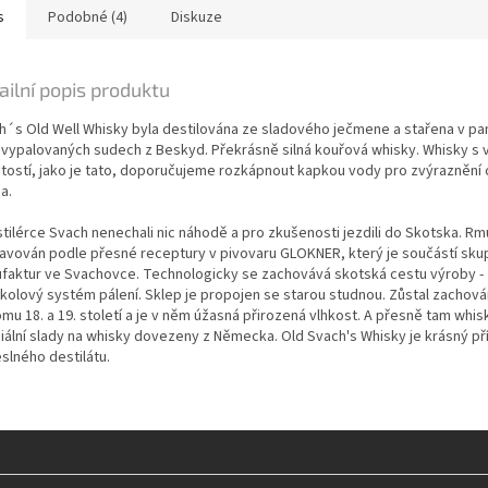
s
Podobné (4)
Diskuze
ailní popis produktu
h´s Old Well Whisky byla destilována ze sladového ječmene a stařena v p
ě vypalovaných sudech z Beskyd. Překrásně silná kouřová whisky. Whisky s 
vitostí, jako je tato, doporučujeme rozkápnout kapkou vody pro zvýraznění c
a.
tilérce Svach nenechali nic náhodě a pro zkušenosti jezdili do Skotska. Rm
ravován podle přesné receptury v pivovaru GLOKNER, který je součástí sku
faktur ve Svachovce. Technologicky se zachovává skotská cestu výroby -
kolový systém pálení. Sklep je propojen se starou studnou. Zůstal zachová
mu 18. a 19. století a je v něm úžasná přirozená vlhkost. A přesně tam whisk
iální slady na whisky dovezeny z Německa. Old Svach's Whisky je krásný pří
slného destilátu.