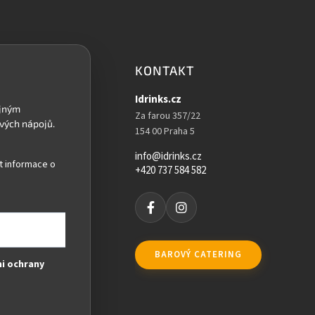
KONTAKT
Idrinks.cz
Za farou 357/22
154 00 Praha 5
info@idrinks.cz
t informace o
+420 737 584 582
BAROVÝ CATERING
i ochrany