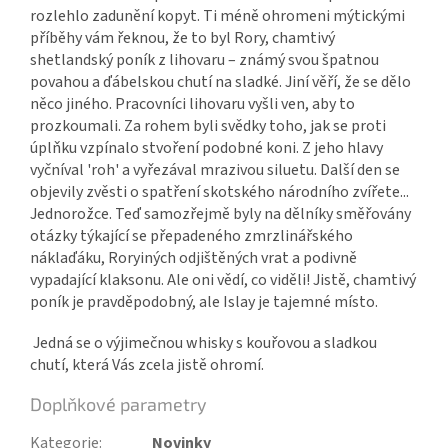
rozlehlo zadunění kopyt. Ti méně ohromeni mýtickými
příběhy vám řeknou, že to byl Rory, chamtivý
shetlandský poník z lihovaru – známý svou špatnou
povahou a ďábelskou chutí na sladké. Jiní věří, že se dělo
něco jiného.
Pracovníci lihovaru vyšli ven, aby to
prozkoumali. Za rohem byli svědky toho, jak se proti
úplňku vzpínalo stvoření podobné koni. Z jeho hlavy
vyčníval 'roh' a vyřezával mrazivou siluetu. Další den se
objevily zvěsti o spatření skotského národního zvířete...
Jednorožce.
Teď samozřejmě byly na dělníky směřovány
otázky týkající se přepadeného zmrzlinářského
náklaďáku, Roryiných odjištěných vrat a podivně
vypadající klaksonu. Ale oni vědí, co viděli! Jistě, chamtivý
poník je pravděpodobný, ale Islay je tajemné místo.
Jedná se o výjimečnou whisky s kouřovou a sladkou
chutí, která Vás zcela jistě ohromí.
Doplňkové parametry
Kategorie
:
Novinky