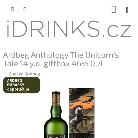
Přejít
NÁKUP
na
KOŠÍK
obsah
Ardbeg Anthology The Unicorn's
Tale 14 y.o. giftbox 46% 0,7l
Značka:
Ardbeg
ARDBEG
EMBASSY
doporučuje