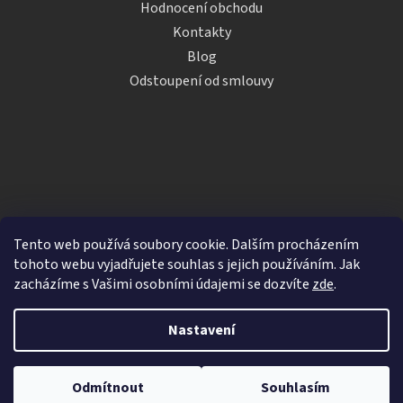
Hodnocení obchodu
Kontakty
Blog
Odstoupení od smlouvy
Tento web používá soubory cookie. Dalším procházením
tohoto webu vyjadřujete souhlas s jejich používáním. Jak
zacházíme s Vašimi osobními údajemi se dozvíte
zde
.
Vytvořil Shoptet
Nastavení
Copyright 2026
iDRINKS.cz
. Všechna práva vyhrazena.
Upravit nastavení cookies
Odmítnout
Souhlasím