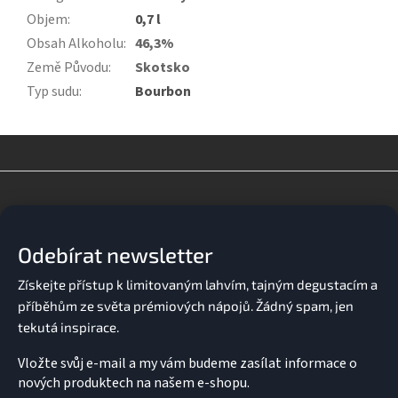
Objem
:
0,7 l
Obsah Alkoholu
:
46,3%
Země Původu
:
Skotsko
Typ sudu
:
Bourbon
Z
á
p
a
Odebírat newsletter
t
í
Vložte svůj e-mail a my vám budeme zasílat informace o
nových produktech na našem e-shopu.