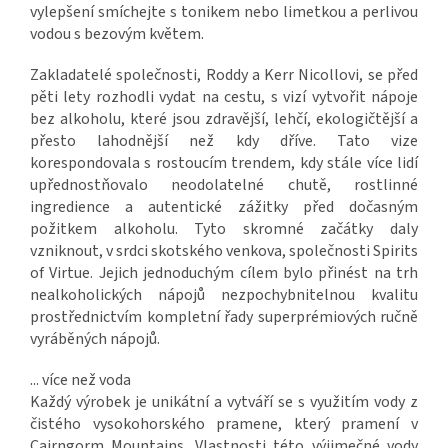
vylepšení smíchejte s tonikem nebo limetkou a perlivou
vodou s bezovým květem.
Zakladatelé společnosti, Roddy a Kerr Nicollovi, se před
pěti lety rozhodli vydat na cestu, s vizí vytvořit nápoje
bez alkoholu, které jsou zdravější, lehčí, ekologičtější a
přesto lahodnější než kdy dříve. Tato vize
korespondovala s rostoucím trendem, kdy stále více lidí
upřednostňovalo neodolatelné chutě, rostlinné
ingredience a autentické zážitky před dočasným
požitkem alkoholu. Tyto skromné začátky daly
vzniknout, v srdci skotského venkova, společnosti Spirits
of Virtue. Jejich jednoduchým cílem bylo přinést na trh
nealkoholických nápojů nezpochybnitelnou kvalitu
prostřednictvím kompletní řady superprémiových ručně
vyráběných nápojů.
... více než voda
Každý výrobek je unikátní a vytváří se s využitím vody z
čistého vysokohorského pramene, který pramení v
Cairngorm Mountains. Vlastnosti této výjimečné vody