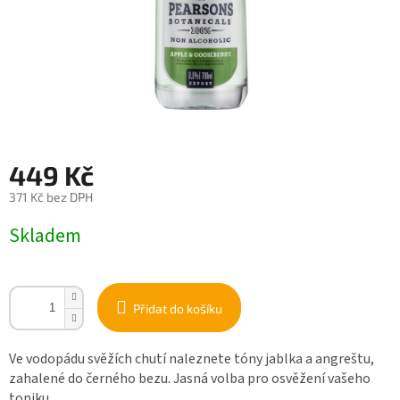
449 Kč
371 Kč bez DPH
Měrná
Skladem
cena:
Přidat do košíku
Ve vodopádu svěžích chutí naleznete tóny jablka a angreštu,
zahalené do černého bezu. Jasná volba pro osvěžení vašeho
toniku.