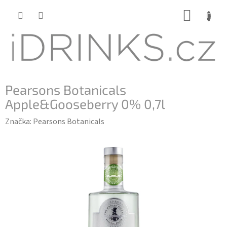
Přejít
NÁKUP
na
KOŠÍK
obsah
Pearsons Botanicals
Apple&Gooseberry 0% 0,7l
Značka:
Pearsons Botanicals