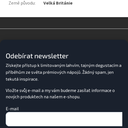
Země původu
:
Velká Británie
Z
á
p
a
Odebírat newsletter
t
í
Vložte svůj e-mail a my vám budeme zasílat informace o
nových produktech na našem e-shopu.
E-mail