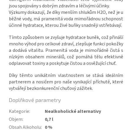
jsou spojovány s dobrým zdravím a léčivými účinky.
Výzkumy dokazují, že díky menším shlukům H2O, než je u
běžné vody, má pramenitá voda mimořádnou schopnost
účinné hydratace, kterou živé buňky snadněji vstřebávají.
Tímto způsobem se zvyšuje hydratace buněk, což přináší
mnoho výhod pro celkové zdraví, zlepšuje funkci pokožky
a dodává vitalitu. Pramenitá voda je mimořádně čistá s
nízkým obsahem minerálů, což pomáhá tělu efektivně
odplavovat toxiny a poskytuje čistou a osvěžující chuť.
Díky těmto unikátním vlastnostem se stává ideálním
partnerem a nosičem pro naše vynikající příchutě, které
vytvářejí bezkonkurenční chuťový zážitek.
Doplňkové parametry
Kategorie
:
Nealkoholické alternativy
Objem
:
0,7 l
Obsah Alkoholu
:
0 %