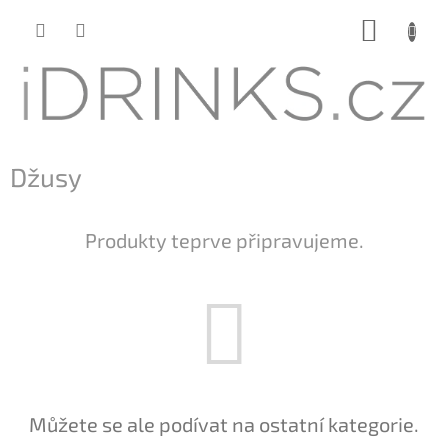
Přejít
NÁKUP
na
KOŠÍK
obsah
Džusy
Produkty teprve připravujeme.
Můžete se ale podívat na ostatní kategorie.