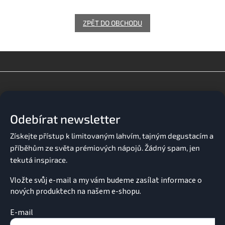
ZPĚT DO OBCHODU
Z
á
p
a
Odebírat newsletter
t
í
Vložte svůj e-mail a my vám budeme zasílat informace o
nových produktech na našem e-shopu.
E-mail