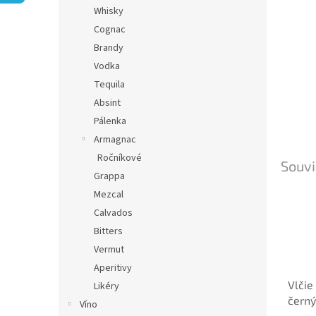
n
Whisky
e
Cognac
l
Brandy
Vodka
Tequila
Absint
Pálenka
Armagnac
Ročníkové
Souvi
Grappa
Mezcal
Calvados
Bitters
Vermut
Aperitivy
Vlčie
Likéry
černý
Víno