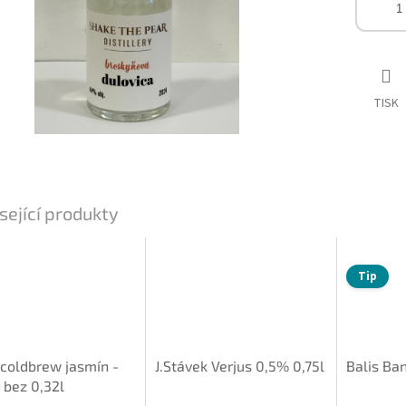
TISK
sející produkty
Tip
 coldbrew jasmín -
J.Stávek Verjus 0,5% 0,75l
Balis Ba
 bez 0,32l