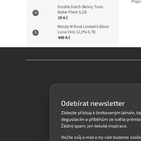
Popi
Double Dutch Skinny Tonic
Water Plech 0,15l
29 Kč
Minuty M Rosé Limited Edition
Lucia Vinti 12,5% 0,75l
449 Kč
Z
á
p
a
t
í
Odebírat newsletter
Vložte svůj e-mail a my vám budeme zasíla