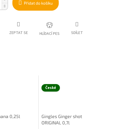
Přidat do košíku
ZEPTAT SE
SDÍLET
HLÍDACÍ PES
České
nana 0,25l
Gingles Ginger shot
ORIGINAL 0,7l