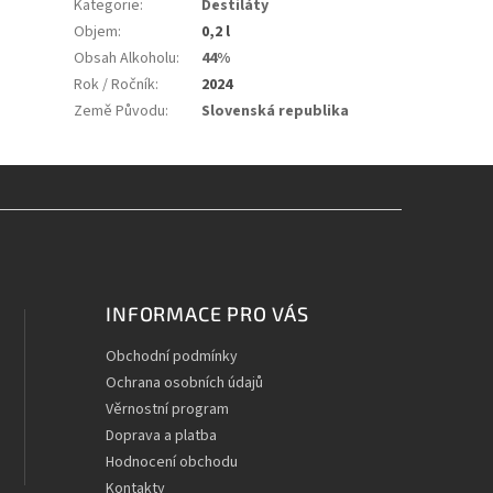
Kategorie
:
Destiláty
Objem
:
0,2 l
Obsah Alkoholu
:
44%
Rok / Ročník
:
2024
Země Původu
:
Slovenská republika
INFORMACE PRO VÁS
Obchodní podmínky
Ochrana osobních údajů
Věrnostní program
Doprava a platba
Hodnocení obchodu
Kontakty