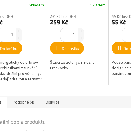
Skladem
Skladem
bez DPH
231 Kč bez DPH
45 Kč bez 
č
259 Kč
55 Kč
Do košíku
Do košíku
Do 
nergetický cold-brew
Štáva ze zelených hroznů
Pouze ban
prebiotikami = funkční
Frankovky.
design se 
da. Ideální pro všechny,
banánovou 
hledají zdravou alternativu
azeným nápojům.
s
Podobné (4)
Diskuze
ailní popis produktu