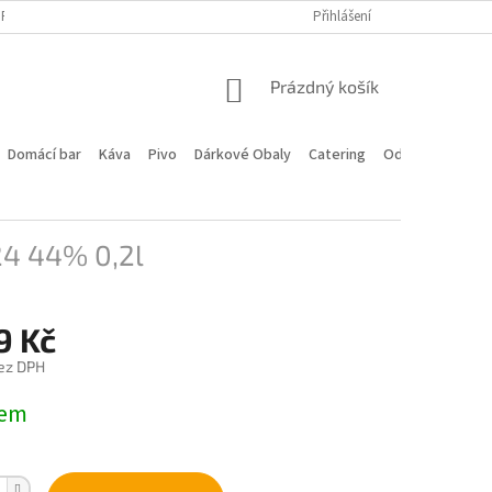
PROGRAM
DOPRAVA A PLATBA
HODNOCENÍ OBCHODU
Přihlášení
KONTA
NÁKUPNÍ
Prázdný košík
KOŠÍK
Domácí bar
Káva
Pivo
Dárkové Obaly
Catering
Odstoupení od 
4 44% 0,2l
9 Kč
ez DPH
dem