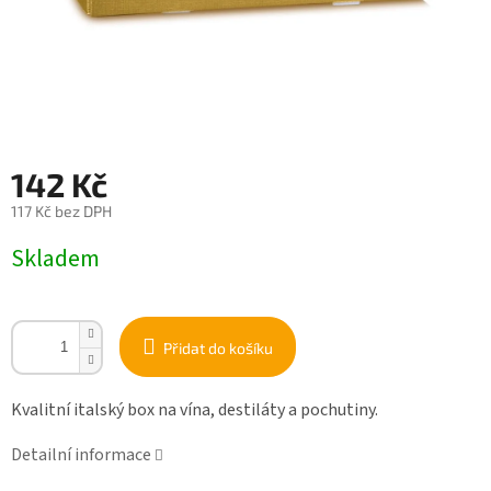
142 Kč
117 Kč bez DPH
Měrná
Skladem
cena:
Přidat do košíku
Kvalitní italský box na vína, destiláty a pochutiny.
Detailní informace