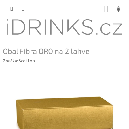
Přejít
NÁKUP
na
KOŠÍK
obsah
Obal Fibra ORO na 2 lahve
Značka:
Scotton