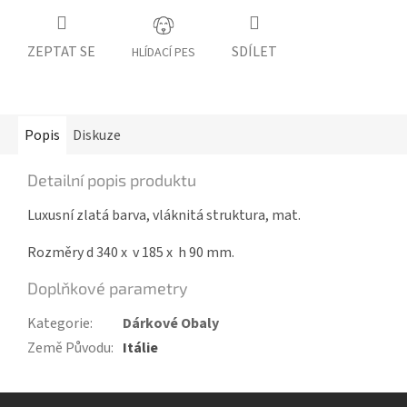
ZEPTAT SE
SDÍLET
HLÍDACÍ PES
Popis
Diskuze
Detailní popis produktu
L
uxusní zlatá barva, vláknitá struktura, mat.
Rozměry d 340 x v 185 x h 90 mm.
Doplňkové parametry
Kategorie
:
Dárkové Obaly
Země Původu
:
Itálie