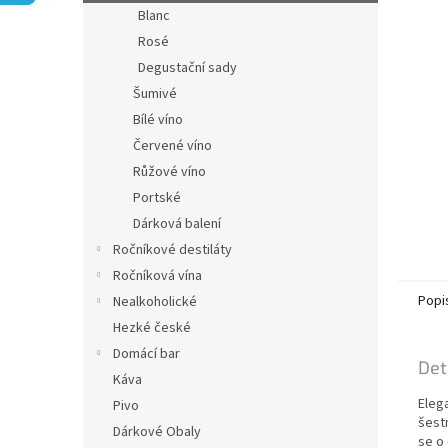
n
Blanc
e
Rosé
l
Degustační sady
Šumivé
Bílé víno
Červené víno
Růžové víno
Portské
Dárková balení
Ročníkové destiláty
Ročníková vína
Popi
Nealkoholické
Hezké české
Domácí bar
Det
Káva
Eleg
Pivo
šest
Dárkové Obaly
se o