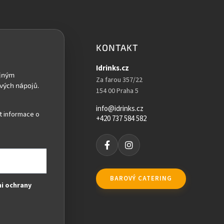
KONTAKT
Idrinks.cz
Za farou 357/22
154 00 Praha 5
info@idrinks.cz
t informace o
+420 737 584 582
BAROVÝ CATERING
i ochrany