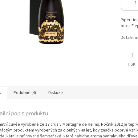
Piper He
boxu. El
Detailní 
TISK
s
Podobné (4)
Diskuze
ailní popis produktu
antní cuvée vyrobené ze 17 crus v Montagne de Reims. Ročník 2012 je tepr
náctým produktem vyrobených za dlouhých 48 let, kdy značka poprvé vznik
 delikátní a rafinované šampaňské, které nabídne aroma santalového dřeva,