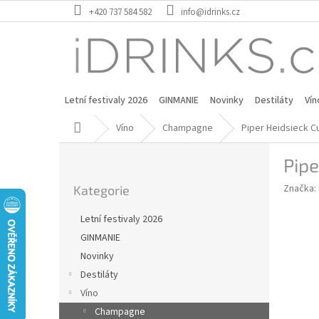
Přejít
+420 737 584 582
info@idrinks.cz
na
obsah
Letní festivaly 2026
GINMANIE
Novinky
Destiláty
Vín
Domů
Víno
Champagne
Piper Heidsieck C
P
Pipe
o
Přeskočit
s
Značka:
Kategorie
kategorie
t
r
Letní festivaly 2026
a
GINMANIE
n
Novinky
n
í
Destiláty
p
Víno
a
Champagne