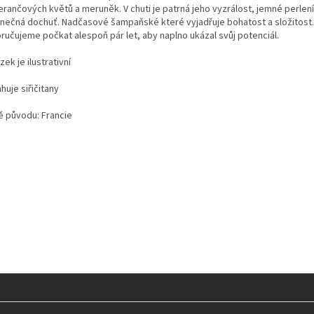
rančových květů a meruněk. V chuti je patrná jeho vyzrálost, jemné perlení
nečná dochuť. Nadčasové šampaňské které vyjadřuje bohatost a složitost.
ručujeme počkat alespoň pár let, aby naplno ukázal svůj potenciál.
ek je ilustrativní
uje siřičitany
 původu: Francie