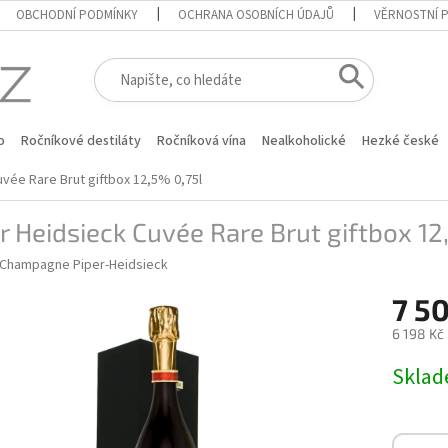
OBCHODNÍ PODMÍNKY
OCHRANA OSOBNÍCH ÚDAJŮ
VĚRNOSTNÍ 
o
Ročníkové destiláty
Ročníková vína
Nealkoholické
Hezké české
uvée Rare Brut giftbox 12,5% 0,75l
r Heidsieck Cuvée Rare Brut giftbox 12
Champagne Piper-Heidsieck
7 5
6 198 Kč
Měrná
Skla
cena: