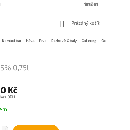
PROGRAM
DOPRAVA A PLATBA
HODNOCENÍ OBCHODU
Přihlášení
KONTA
NÁKUPNÍ
Prázdný košík
KOŠÍK
Domácí bar
Káva
Pivo
Dárkové Obaly
Catering
Odstoupení od 
,5% 0,75l
00 Kč
 bez DPH
dem