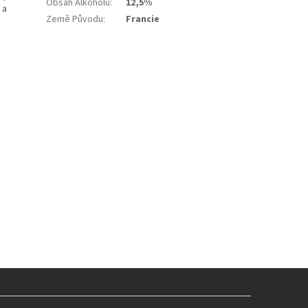
Obsah Alkoholu
:
12,5%
 a
Země Původu
:
Francie