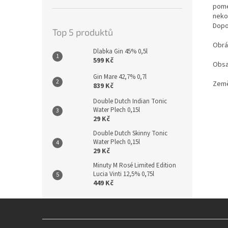
pome
neko
Dopo
Top 5 produktů
Obráz
Dlabka Gin 45% 0,5l
599 Kč
Obsah
Gin Mare 42,7% 0,7l
Země
839 Kč
Double Dutch Indian Tonic
Water Plech 0,15l
29 Kč
Double Dutch Skinny Tonic
Water Plech 0,15l
29 Kč
Minuty M Rosé Limited Edition
Lucia Vinti 12,5% 0,75l
449 Kč
Z