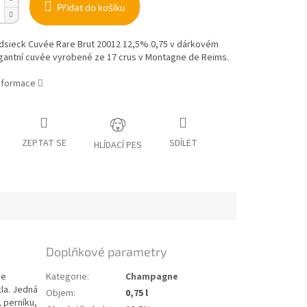
Přidat do košíku
idsieck Cuvée Rare Brut 20012 12,5% 0,75 v dárkovém
egantní cuvée vyrobené ze 17 crus v Montagne de Reims.
informace
ZEPTAT SE
SDÍLET
HLÍDACÍ PES
Doplňkové parametry
ve
Kategorie
:
Champagne
la. Jedná
Objem
:
0,75 l
 perníku,