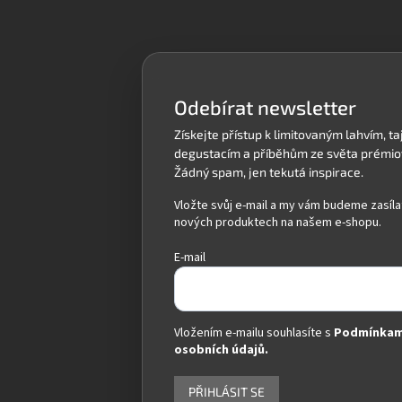
á
p
a
t
í
Odebírat newsletter
Vložte svůj e-mail a my vám budeme zasíla
nových produktech na našem e-shopu.
E-mail
Vložením e-mailu souhlasíte s
Podmínkam
osobních údajů.
PŘIHLÁSIT SE