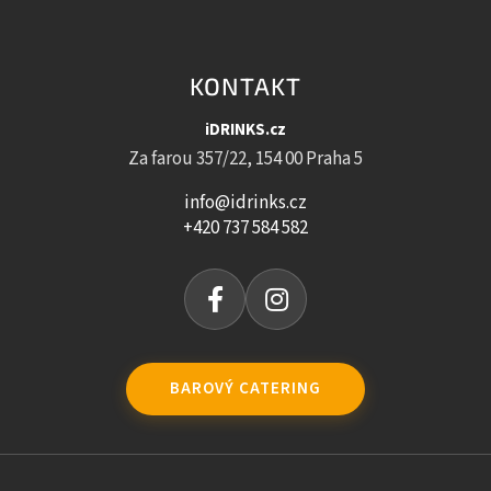
KONTAKT
iDRINKS.cz
Za farou 357/22, 154 00 Praha 5
info@idrinks.cz
+420 737 584 582
BAROVÝ CATERING