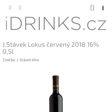
Přejít
NÁKUP
na
KOŠÍK
obsah
J.Stávek Lokus červený 2018 16%
0,5l
Značka:
J. Stávek Víno