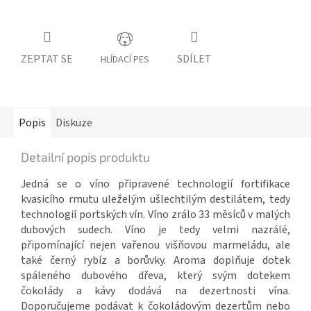
ZEPTAT SE
SDÍLET
HLÍDACÍ PES
Popis
Diskuze
Detailní popis produktu
Jedná se o víno připravené technologií fortifikace
kvasicího rmutu uleželým ušlechtilým destilátem, tedy
technologií portských vín. Víno zrálo 33 měsíců v malých
dubových sudech. Víno je tedy velmi nazrálé,
připomínající nejen vařenou višňovou marmeládu, ale
také černý rybíz a borůvky. Aroma doplňuje dotek
spáleného dubového dřeva, který svým dotekem
čokolády a kávy dodává na dezertnosti vína.
Doporučujeme podávat k čokoládovým dezertům nebo