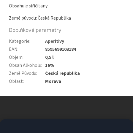
Obsahuje siřičitany
Země původu: Česká Republika
Doplňkové parametry
Kategorie
:
Aperitivy
EAN
:
8595699103184
Objem
:
0,5 l
Obsah Alkoholu
:
16%
Země Původu
:
Česká republika
Oblast
:
Morava
Z
á
p
a