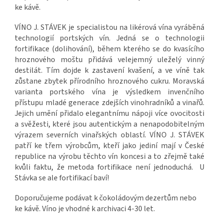
ke kávě.
VÍNO J. STÁVEK je specialistou na likérová vína vyráběná
technologií portských vín. Jedná se o technologii
fortifikace (dolihování), během kterého se do kvasícího
hroznového moštu přidává velejemný uleželý vinný
destilát. Tím dojde k zastavení kvašení, a ve víně tak
zůstane zbytek přírodního hroznového cukru. Moravská
varianta portského vína je výsledkem invenčního
přístupu mladé generace zdejších vinohradníků a vinařů.
Jejich umění přidalo elegantnímu nápoji více ovocitosti
a svěžesti, které jsou autentickým a nenapodobitelným
výrazem severních vinařských oblastí. VÍNO J. STÁVEK
patří ke třem výrobcům, kteří jako jediní mají v České
republice na výrobu těchto vín koncesi a to zřejmě také
kvůli faktu, že metoda fortifikace není jednoduchá. U
Stávka se ale fortifikací baví!
Doporučujeme podávat k čokoládovým dezertům nebo
ke kávě. Víno je vhodné k archivaci 4-30 let.