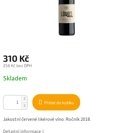
310 Kč
256 Kč bez DPH
Měrná
Skladem
cena:
Přidat do košíku
Jakostní červené likérové víno. Ročník 2018.
Detailní informace