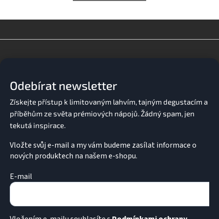
Z
á
p
a
Odebírat newsletter
t
í
Vložte svůj e-mail a my vám budeme zasílat informace o
nových produktech na našem e-shopu.
E-mail