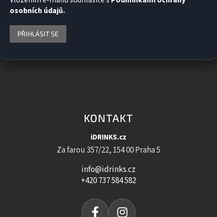
Vložením e-mailu souhlasíte s
Podmínkami ochrany
osobních údajů.
PŘIHLÁSIT SE
KONTAKT
iDRINKS.cz
Za farou 357/22, 154 00 Praha 5
info@idrinks.cz
+420 737 584 582