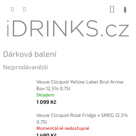
Přejít
NÁKUP
na
KOŠÍK
obsah
Dárková balení
Nejprodávanější
Veuve Clicquot Yellow Label Brut Arrow
Box 12,5% 0,75l
Skladem
1 099 Kč
Veuve Clicquot Rosé Fridge x SMEG 12,5%
0,75l
Momentálně nedostupné
1 490 Kč